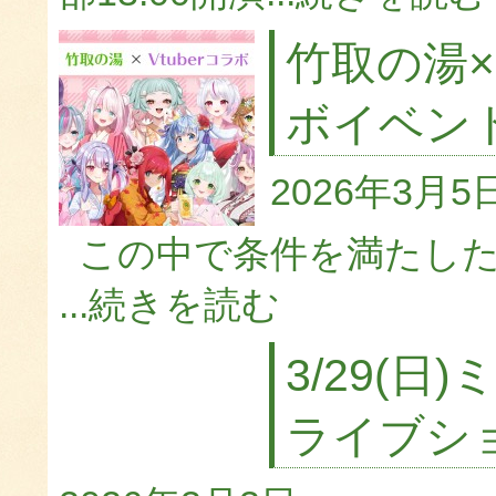
竹取の湯×
ボイベン
2026年3月5
この中で条件を満たしたV
...
続きを読む
3/29(
ライブシ