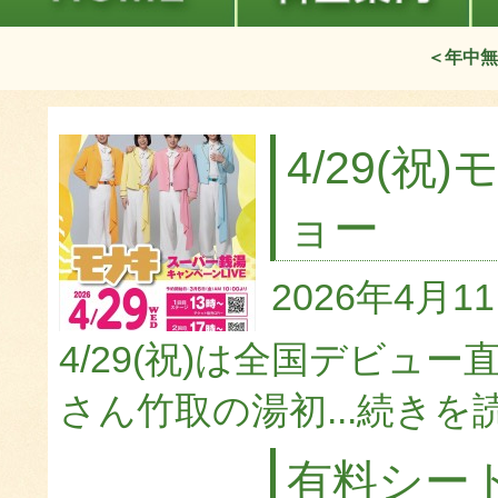
＜年中無
4/29(
ョー
2026年4月1
4/29(祝)は全国デビ
さん竹取の湯初...
続きを
有料シー