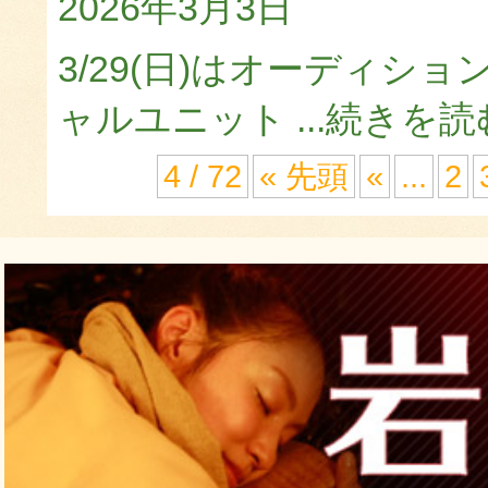
2026年3月3日
3/29(日)はオーディシ
ャルユニット ...
続きを読
4 / 72
« 先頭
«
...
2