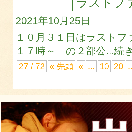
ラストフ
2021年10月25日
１０月３１日はラストファ
１７時～ の２部公...
続
27 / 72
« 先頭
«
...
10
20
.