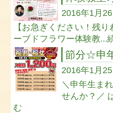
2016年1月2
【お急ぎください！残り
ーブドフラワー体験教...
節分☆申
2016年1月2
＼申年生ま
せんか？／ 
む