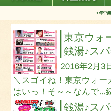
＜年中無
東京ウォ
銭湯♪スパ
2016年2月3
＼スゴイね！東京ウォー
はいっ！そ～～なんで...
銭湯♪ス