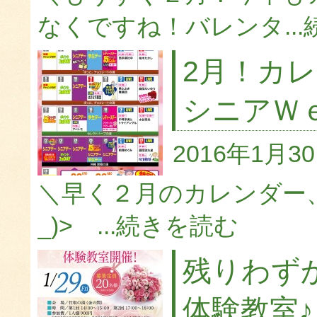
なくですね！バレンタ...
2月！カ
シニアＷ
2016年1月3
＼早く２月のカレンダー、
_)> ...
続きを読む
残りわず
体験教室