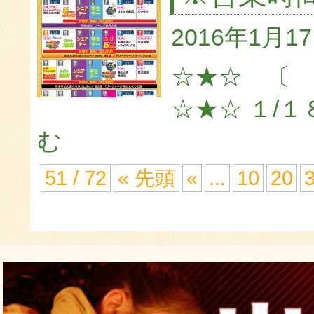
2016年1月1
☆★☆ 〔
☆★☆ １/１
む
51 / 72
« 先頭
«
...
10
20