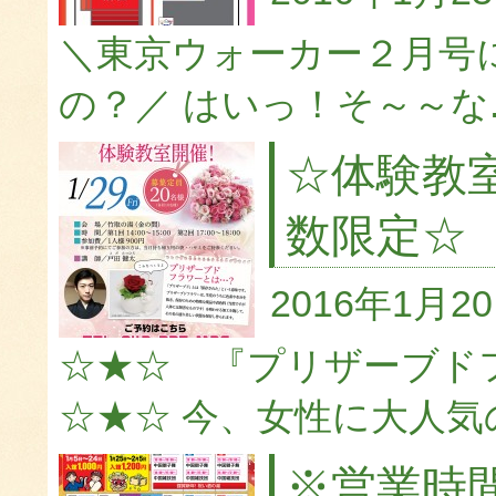
＼東京ウォーカー２月号
の？／ はいっ！そ～～な..
☆体験教
数限定☆
2016年1月2
☆★☆ 『プリザーブド
☆★☆ 今、女性に大人気の.
※営業時