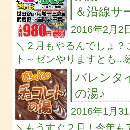
＆沿線サ
2016年2月2
＼２月もやるんでしょ？
ト～ゼンやりますとも...
バレンタ
の湯♪
2016年1月3
＼もうすぐ２月！今年も