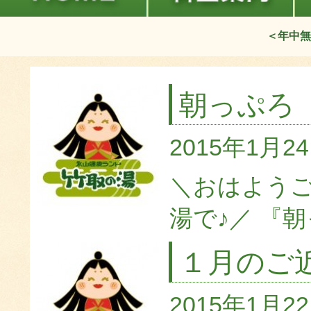
＜年中無
朝っぷろ
2015年1月2
＼おはよう
湯で♪／ 『朝
１月のご
2015年1月2