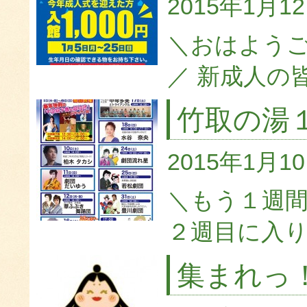
2015年1月1
＼おはようご
／ 新成人の皆
竹取の湯
2015年1月1
＼もう１週間
２週目に入り
集まれっ