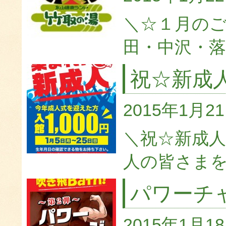
＼☆１月のご
田・中沢・落
祝☆新成
2015年1月2
＼祝☆新成人
人の皆さまを
パワーチ
2015年1月1