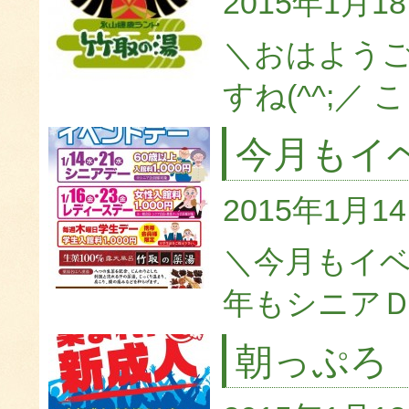
2015年1月1
＼おはよう
すね(^^;／ 
今月もイ
2015年1月1
＼今月もイベ
年もシニアＤ
朝っぷろ