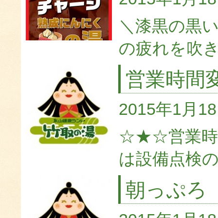
＼漆黒の黒い
の疲れを吹き飛
営業時間
2015年1月1
☆★☆営業時
は設備点検のため
朝っぷろ