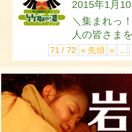
2015年1月1
＼集まれっ！
人の皆さまを
71 / 72
« 先頭
«
...