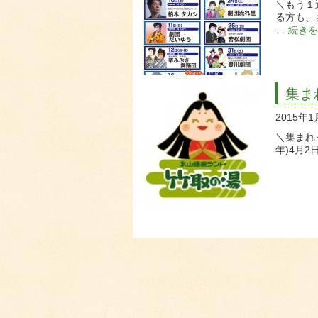
＼もう１
る方も、
…
続きを
集ま
2015年
＼集まれ
年)4月2