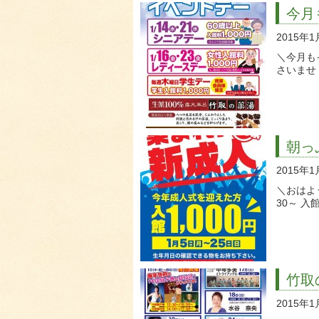
今月
2015年
＼今月も
さいませ
朝っ
2015年
＼おはよ
30～ 入
竹取
2015年