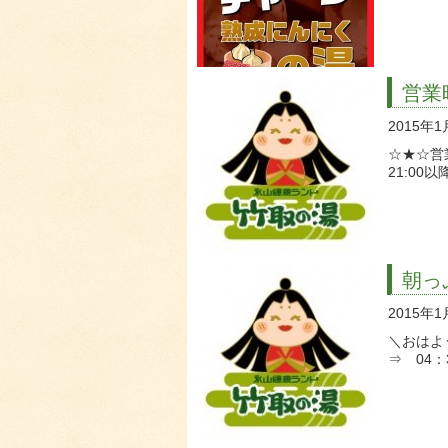
営業
2015年
☆★☆営
21:00
朝っ
2015年
＼おはよ
⇒ 04：