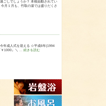
過ごしでしょうか？ 本格始動されてい
 今月１月も、竹取の湯では盛りだくさ
年成人式を迎える ☆平成6年(1994
￥1000』＼ …
続きを読む