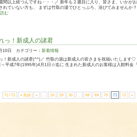
週間以上経つんですね・・・／ 新年も２週目に入り、皆さま、いかがお
されていない方も、 まずは竹取の湯でひとっぷろ、浴びてみませんか？
読む
れっ！新成人の諸君
1月10日 カテゴリー：
新着情報
っ！新成人の諸君(^^)／ 竹取の湯は新成人の皆さまを祝福いたします♡ 今
日～平成7年(1995年)4月1日☆迄に 生まれた新成人のお客様は入館料金『
71
71 / 72
« 先頭
«
...
10
20
30
...
68
69
70
72
»