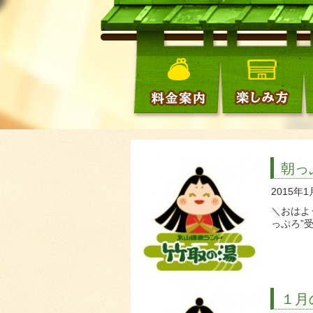
朝っ
2015年
＼おはよ
っぷろ”受
１月