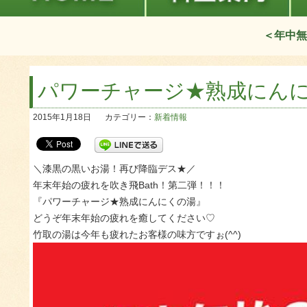
＜年中無
パワーチャージ★熟成にん
2015年1月18日
カテゴリー：
新着情報
＼漆黒の黒いお湯！再び降臨デス★／
年末年始の疲れを吹き飛Bath！第二弾！！！
『パワーチャージ★熟成にんにくの湯』
どうぞ年末年始の疲れを癒してください♡
竹取の湯は今年も疲れたお客様の味方ですぉ(^^)