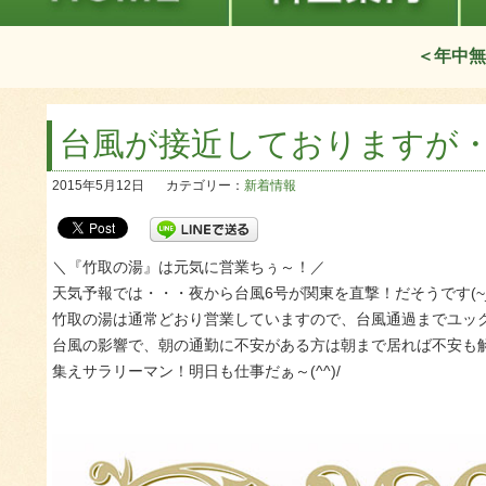
＜年中無
台風が接近しておりますが
2015年5月12日
カテゴリー：
新着情報
＼『竹取の湯』は元気に営業ちぅ～！／
天気予報では・・・夜から台風6号が関東を直撃！だそうです(~_
竹取の湯は通常どおり営業していますので、台風通過までユッ
台風の影響で、朝の通勤に不安がある方は朝まで居れば不安も
集えサラリーマン！明日も仕事だぁ～(^^)/