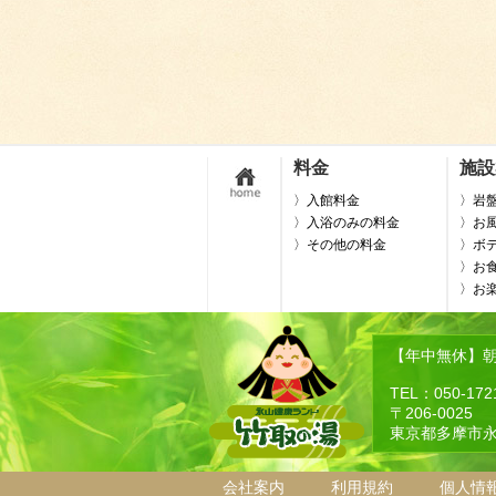
料金
施設
〉入館料金
〉岩
〉入浴のみの料金
〉お
〉その他の料金
〉ボ
〉お
〉お
【年中無休】朝9
TEL：050-172
〒206-0025
東京都多摩市永
会社案内
利用規約
個人情