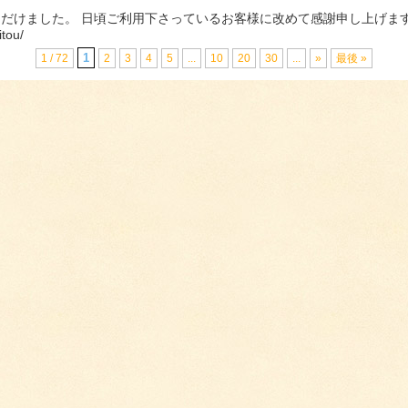
だけました。 日頃ご利用下さっているお客様に改めて感謝申し上げます
itou/
1
1 / 72
2
3
4
5
...
10
20
30
...
»
最後 »