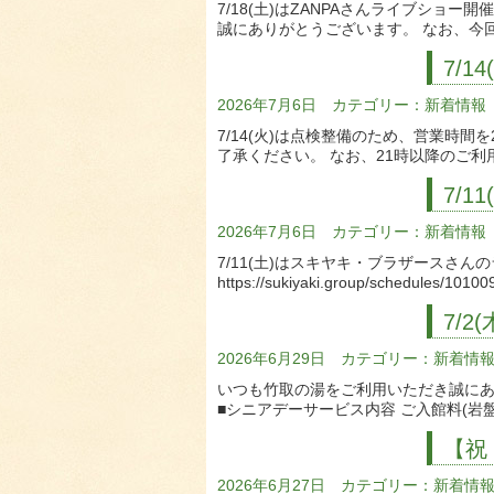
7/18(土)はZANPAさんライブシ
誠にありがとうございます。 なお、今
7/
2026年7月6日 カテゴリー：
新着情報
7/14(火)は点検整備のため、営業時間
了承ください。 なお、21時以降のご
7/
2026年7月6日 カテゴリー：
新着情報
7/11(土)はスキヤキ・ブラザースさ
https://sukiyaki.group/schedules/1010
7/
2026年6月29日 カテゴリー：
新着情
いつも竹取の湯をご利用いただき誠にあ
■シニアデーサービス内容 ご入館料(岩盤浴
【祝
2026年6月27日 カテゴリー：
新着情