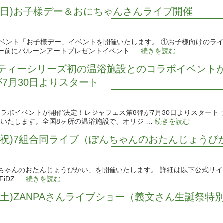
26(日)お子様デー＆おにちゃんさんライブ開催
報
ャルイベント「お子様デー」イベントを開催いたします。 ①お子様向けの
ョー前にバルーンアートプレゼントイベント …
続きを読む
ティーシリーズ初の温浴施設とのコラボイベント
が7月30日よりスタート
報
ラボイベントが開催決定！レジャフェス第8弾が7月30日よりスタート 
いたします。全国8ヶ所の温浴施設で、オリジ …
続きを読む
20(祝)7組合同ライブ（ぽんちゃんのおたんじょう
報
「ぽんちゃんのおたんじょうびかい」を開催いたします。 詳細は以下公式サ
者 FiDZ …
続きを読む
18(土)ZANPAさんライブショー（義文さん生誕祭特