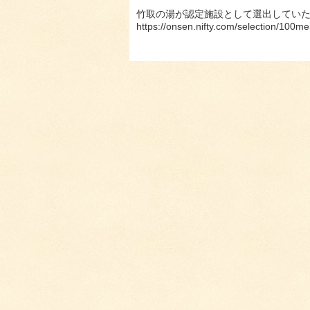
竹取の湯が認定施設として選出していた
https://onsen.nifty.com/selection/100me