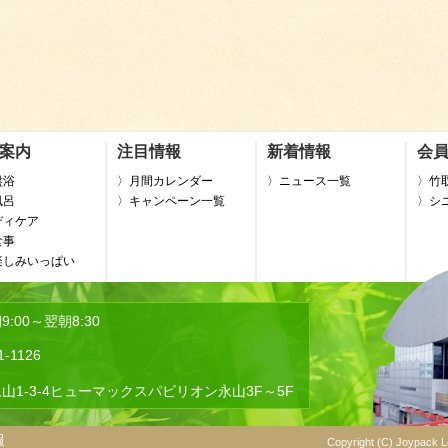
案内
注目情報
新着情報
会
盤浴
〉月間カレンダー
〉ニュース一覧
〉竹
風呂
〉キャンペーン一覧
〉シ
ディケア
食事
楽しみいっぱい
:00～翌朝8:30
1-1126
山1-3-4ヒューマックスパビリオン永山3F～5F
報
Copyright (C) Joypack Le