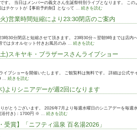
ョー開催です。 当日はメンバーの義文さん生誕祭特別ライブとなります。 
回はチケットが【事前予約制】となって …
続きを読む
14(火)営業時間短縮により23:30閉店のご案内
を23時30分閉店と短縮させて頂きます。 23時30分～翌朝9時までは
利用ではタオルセット付きお風呂のみ …
続きを読む
11(土)スキヤキ・ブラザースさんライブショー
んのライブショーを開催いたします。 ご観覧料は無料です。 詳細は公式
09 …
続きを読む
2(木)よりシニアデーが週2回になります
報
りがとうございます。 2026年7月より毎週水曜日のシニアデーを毎
付き)：1700円 ※ …
続きを読む
・受賞】「ニフティ温泉 百名湯2026」
報