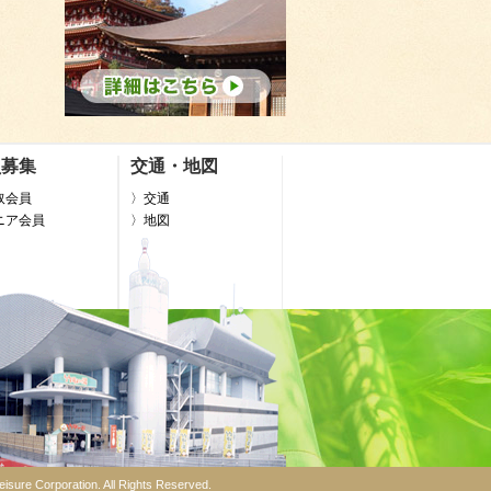
員募集
交通・地図
取会員
〉交通
ニア会員
〉地図
isure Corporation. All Rights Reserved.