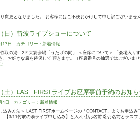
報
り変更となりました。 お客様にはご不便おかけして申し訳ございませ
26（日）斬波ライブショーについて
3月17日 カテゴリー：
新着情報
 竹取の湯 2Ｆ大宴会場「うたげの間」 ＜座席について＞ 「会場入り
き、お好きな席を確保して 頂きます。（座席番号の抽選ではございませ
む
11（土）LAST FIRSTライブお座席事前予約のお知
3月4日 カテゴリー：
新着情報
し込み方法＞ LAST FIRSTホームページの「CONTACT」よりお申
。 【3/11竹取の湯ライブ申し込み】と入れ ①お名前 ②お名前とラスフ