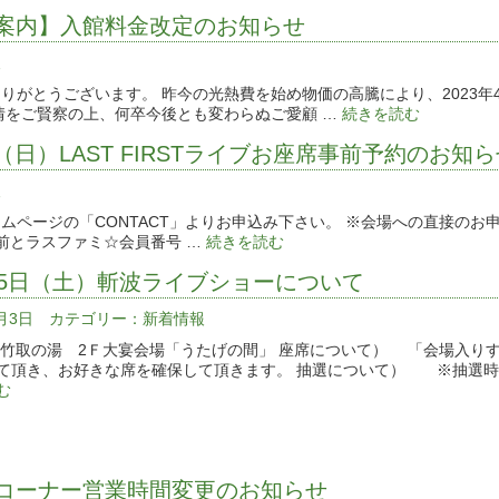
案内】入館料金改定のお知らせ
報
りがとうございます。 昨今の光熱費を始め物価の高騰により、2023年
情をご賢察の上、何卒今後とも変わらぬご愛顧 …
続きを読む
23（日）LAST FIRSTライブお座席事前予約のお知
報
Tホームページの「CONTACT」よりお申込み下さい。 ※会場への直接のお
名前とラスファミ☆会員番号 …
続きを読む
15日（土）斬波ライブショーについて
4月3日 カテゴリー：
新着情報
竹取の湯 2Ｆ大宴会場「うたげの間」 座席について） 「会場入り
て頂き、お好きな席を確保して頂きます。 抽選について） ※抽選時間
む
コーナー営業時間変更のお知らせ