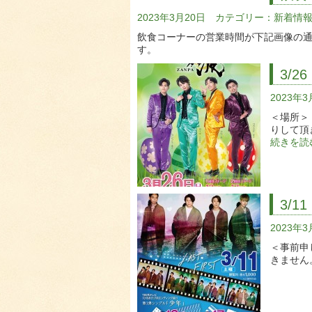
2023年3月20日 カテゴリー：
新着情
飲食コーナーの営業時間が下記画像の通
す。
3/
2023年
＜場所＞
りして頂
続きを読
3/
2023年
＜事前申
きません