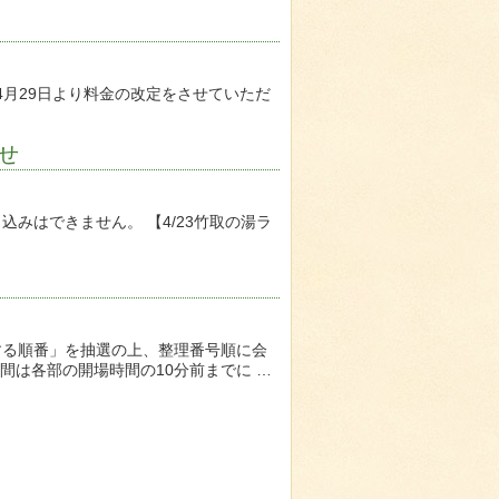
4月29日より料金の改定をさせていただ
らせ
申込みはできません。 【4/23竹取の湯ラ
する順番」を抽選の上、整理番号順に会
は各部の開場時間の10分前までに …