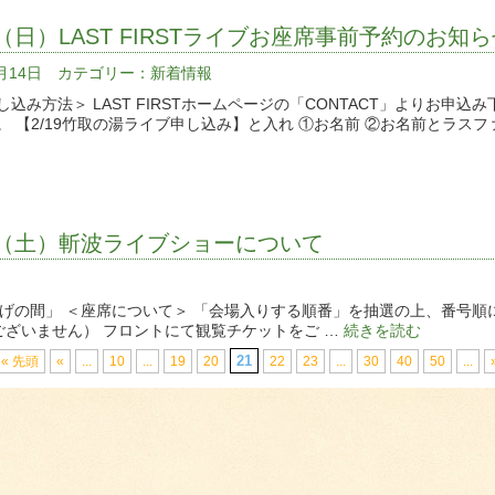
19（日）LAST FIRSTライブお座席事前予約のお知
2月14日 カテゴリー：
新着情報
し込み方法＞ LAST FIRSTホームページの「CONTACT」よりお申
。 【2/19竹取の湯ライブ申し込み】と入れ ①お名前 ②お名前とラスフ
11（土）斬波ライブショーについて
たげの間」 ＜座席について＞ 「会場入りする順番」を抽選の上、番号
ございません） フロントにて観覧チケットをご …
続きを読む
21
« 先頭
«
...
10
...
19
20
22
23
...
30
40
50
...