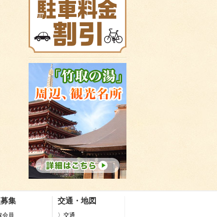
員募集
交通・地図
取会員
〉交通