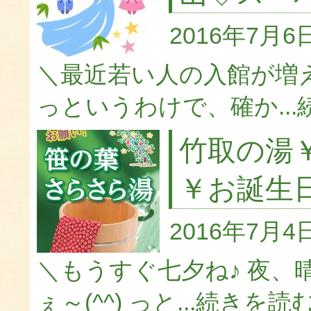
2016年7月6
＼最近若い人の入館が増
っというわけで、確か...
竹取の湯
￥お誕生
2016年7月4
＼もうすぐ七夕ね♪ 夜、
ぇ～(^^) っと...
続きを読