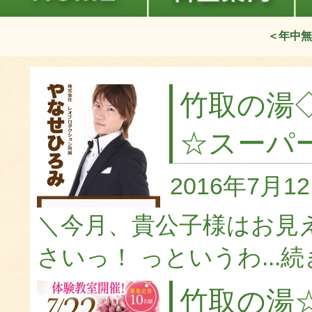
＜年中無
竹取の湯
☆スーパ
2016年7月1
＼今月、貴公子様はお見
さいっ！ っというわ...
続
竹取の湯