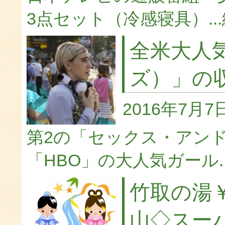
3点セット（冷感寝具）...
全米大人気
ズ）」の
2016年7月7
第2の「セックス・アン
「HBO」の大人気ガール..
竹取の湯
山◇スー