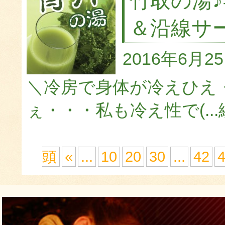
竹取の湯
＆沿線サ
2016年6月2
＼冷房で身体が冷えひえ
ぇ・・・私も冷え性で(...
頭
«
...
10
20
30
...
42