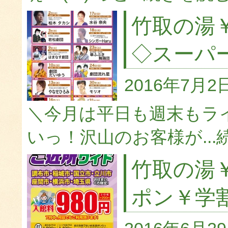
竹取の湯
◇スーパ
2016年7月2
＼今月は平日も週末もラ
いっ！沢山のお客様が...
竹取の湯
ポン￥学