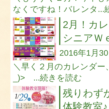
なくですね！バレンタ...
2月！カ
シニアＷ
2016年1月3
＼早く２月のカレンダー、
_)> ...
続きを読む
残りわず
体験教室