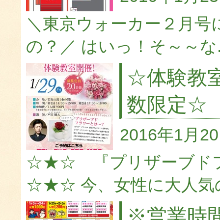
＼東京ウォーカー２月号
の？／ はいっ！そ～～な..
☆体験教
数限定☆
2016年1月2
☆★☆ 『プリザーブド
☆★☆ 今、女性に大人気の.
※営業時