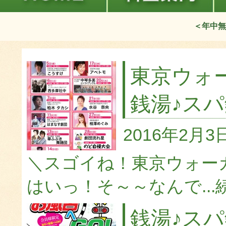
＜年中無
東京ウォ
銭湯♪スパ
2016年2月3
＼スゴイね！東京ウォー
はいっ！そ～～なんで...
銭湯♪ス