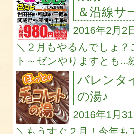
＆沿線サ
2016年2月2
＼２月もやるんでしょ？
ト～ゼンやりますとも...
バレンタ
の湯♪
2016年1月3
＼もうすぐ２月！今年も