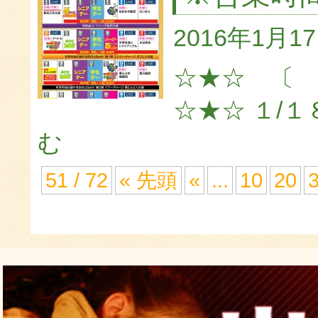
2016年1月1
☆★☆ 〔
☆★☆ １/１
む
51 / 72
« 先頭
«
...
10
20