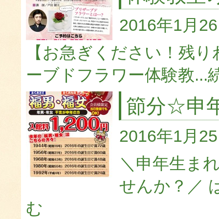
2016年1月2
【お急ぎください！残り
ーブドフラワー体験教...
節分☆申
2016年1月2
＼申年生ま
せんか？／ 
む