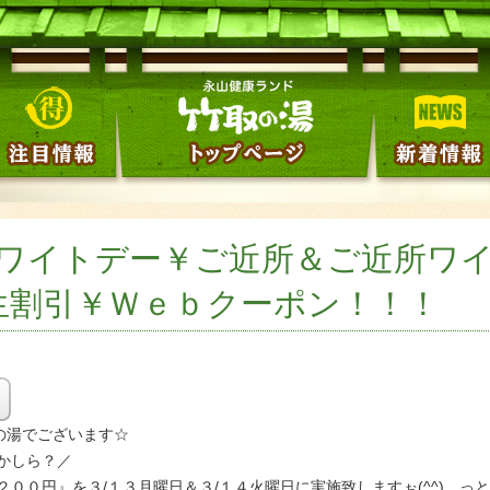
ワイトデー￥ご近所＆ご近所ワ
生割引￥Ｗｅｂクーポン！！！
取の湯でございます☆
かしら？／
００円』を３/１３月曜日＆３/１４火曜日に実施致しますぉ(^^) っ