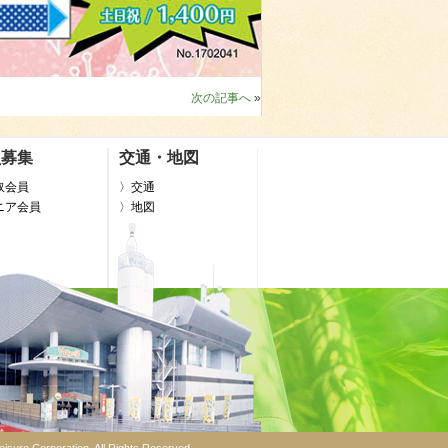
次の記事へ
»
員募集
交通・地図
取会員
〉交通
ニア会員
〉地図
isure Corporation. All Rights Reserved.