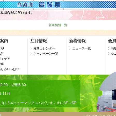
新着情報一覧
案内
注目情報
新着情報
会
盤浴
〉月間カレンダー
〉ニュース一覧
〉竹
風呂
〉キャンペーン一覧
〉シ
ディケア
食事
楽しみいっぱい
:00～翌朝8:30
1-1126
山1-3-4ヒューマックスパビリオン永山3F～5F
報
Copyright (C) Joypack Le