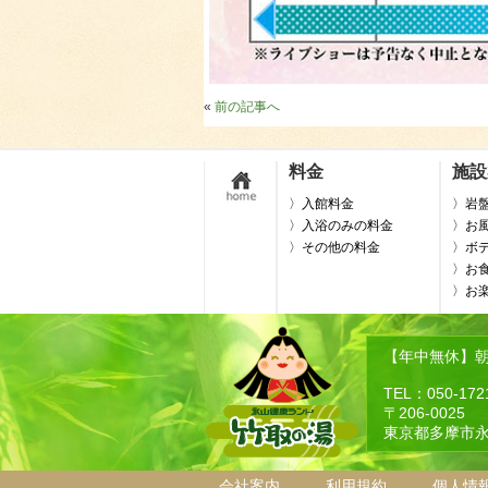
«
前の記事へ
料金
施設
〉入館料金
〉岩
〉入浴のみの料金
〉お
〉その他の料金
〉ボ
〉お
〉お
【年中無休】朝9
TEL：050-172
〒206-0025
東京都多摩市永
会社案内
利用規約
個人情