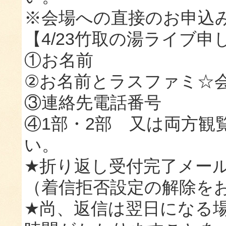
※会場への直接のお申込
【4/23竹取の湯ライブ
①お名前
②お名前とラスファミ☆
③連絡先電話番号
④1部・2部 又は両方観
い。
★折り返し受付完了メー
（着信拒否設定の解除を
★尚、返信は翌日になる