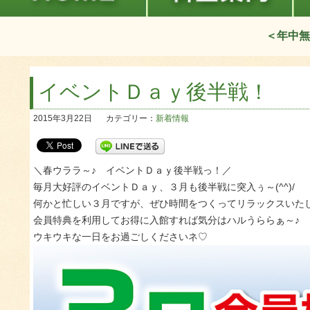
＜年中無
イベントＤａｙ後半戦！
2015年3月22日
カテゴリー：
新着情報
＼春ウララ～♪ イベントＤａｙ後半戦っ！／
毎月大好評のイベントＤａｙ、３月も後半戦に突入ぅ～(^^)/
何かと忙しい３月ですが、ぜひ時間をつくってリラックスいた
会員特典を利用してお得に入館すれば気分はハルうららぁ～♪
ウキウキな一日をお過ごしくださいネ♡