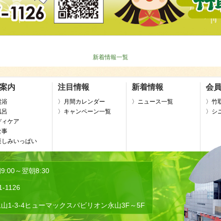
新着情報一覧
案内
注目情報
新着情報
会
盤浴
〉月間カレンダー
〉ニュース一覧
〉竹
風呂
〉キャンペーン一覧
〉シ
ディケア
食事
楽しみいっぱい
:00～翌朝8:30
1-1126
山1-3-4ヒューマックスパビリオン永山3F～5F