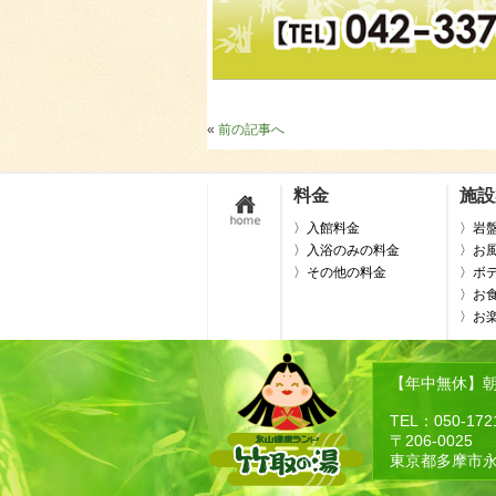
«
前の記事へ
料金
施設
〉入館料金
〉岩
〉入浴のみの料金
〉お
〉その他の料金
〉ボ
〉お
〉お
【年中無休】朝9
TEL：050-172
〒206-0025
東京都多摩市永