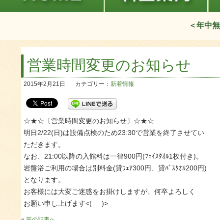
＜年中無
営業時間変更のお知らせ
2015年2月21日
カテゴリー：
新着情報
☆★☆〔営業時間変更のお知らせ〕☆★☆
明日2/22(日)は設備点検のため23:30で営業を終了させてい
ただきます。
なお、21:00以降の入館料は一律900円(ﾌｪｲｽﾀｵﾙ1枚付き)。
岩盤浴ご利用の場合は別料金(貸ｳｪｱ300円、貸ﾊﾞｽﾀｵﾙ200円)
となります。
お客様には大変ご迷惑をお掛けしますが、何卒よろしく
お願い申し上げます<(_ _)>
«
前の記事へ