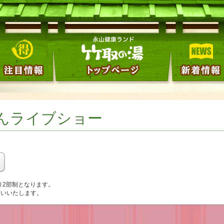
PAさんライブショー
り2部制となります。
願いいたします。